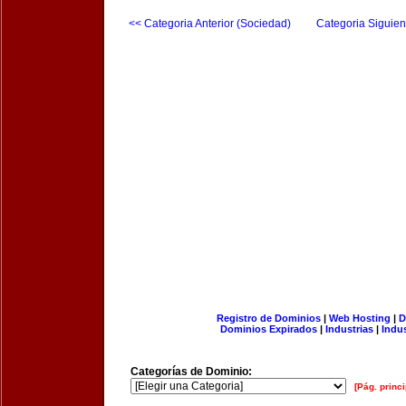
<< Categoria Anterior (Sociedad)
Categoria Siguien
Registro de Dominios
|
Web Hosting
|
D
Dominios Expirados
|
Industrias
|
Indu
Categorías de Dominio:
[Pág. princi