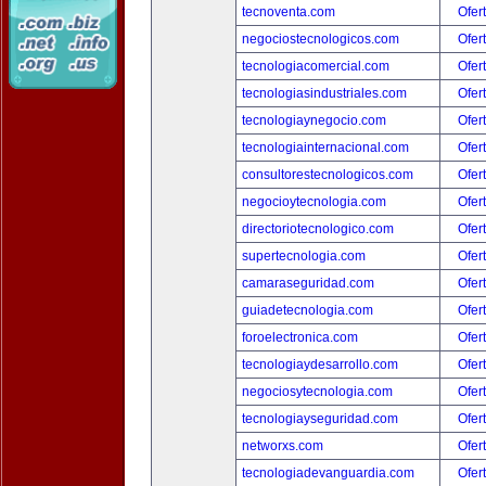
tecnoventa.com
Ofer
negociostecnologicos.com
Ofer
tecnologiacomercial.com
Ofer
tecnologiasindustriales.com
Ofer
tecnologiaynegocio.com
Ofer
tecnologiainternacional.com
Ofer
consultorestecnologicos.com
Ofer
negocioytecnologia.com
Ofer
directoriotecnologico.com
Ofer
supertecnologia.com
Ofer
camaraseguridad.com
Ofer
guiadetecnologia.com
Ofer
foroelectronica.com
Ofer
tecnologiaydesarrollo.com
Ofer
negociosytecnologia.com
Ofer
tecnologiayseguridad.com
Ofer
networxs.com
Ofer
tecnologiadevanguardia.com
Ofer