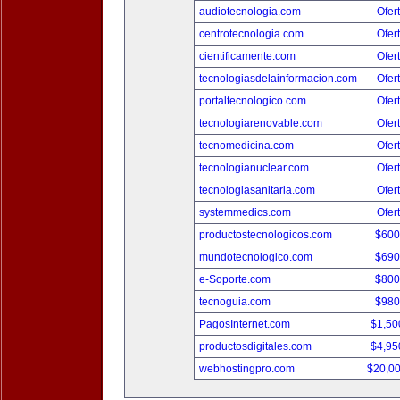
audiotecnologia.com
Ofer
centrotecnologia.com
Ofer
cientificamente.com
Ofer
tecnologiasdelainformacion.com
Ofer
portaltecnologico.com
Ofer
tecnologiarenovable.com
Ofer
tecnomedicina.com
Ofer
tecnologianuclear.com
Ofer
tecnologiasanitaria.com
Ofer
systemmedics.com
Ofer
productostecnologicos.com
$600
mundotecnologico.com
$690
e-Soporte.com
$800
tecnoguia.com
$980
PagosInternet.com
$1,50
productosdigitales.com
$4,95
webhostingpro.com
$20,0