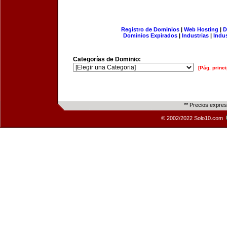
Registro de Dominios
|
Web Hosting
|
D
Dominios Expirados
|
Industrias
|
Indu
Categorías de Dominio:
[Pág. princi
** Precios expre
© 2002/2022 Solo10.com