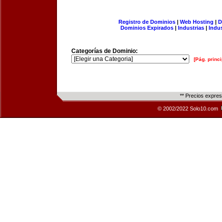
Registro de Dominios
|
Web Hosting
|
D
Dominios Expirados
|
Industrias
|
Indu
Categorías de Dominio:
[Pág. princi
** Precios expre
© 2002/2022 Solo10.com