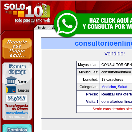
consultorioenli
Vendido!
Mayusculas:
CONSULTORIOEN
Minusculas:
consultorioenlinea
Longitud:
18 caracteres
Categorias:
Medicina
,
Salud
Precio:
Realizar una ofert
Visitar!
consultorioenline
Serán consideradas ofer