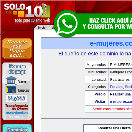
e-mujeres.c
El dueño de este dominio lo ha
Mayusculas:
E-MUJERES
Minusculas:
e-mujeres.co
Longitud:
9 caracteres
Categorias:
Portales
,
Soc
Precio:
Realizar una 
Visitar!
e-mujeres.c
Serán consideradas ofer
Realizar una Oferta