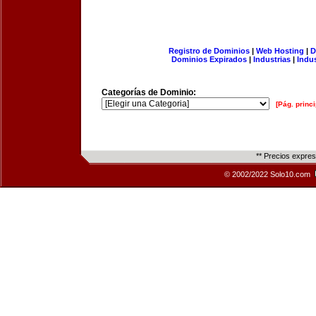
Registro de Dominios
|
Web Hosting
|
D
Dominios Expirados
|
Industrias
|
Indu
Categorías de Dominio:
[Pág. princi
** Precios expre
© 2002/2022 Solo10.com