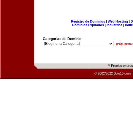
Registro de Dominios
|
Web Hosting
|
D
Dominios Expirados
|
Industrias
|
Indu
Categorías de Dominio:
[Pág. princi
** Precios expre
© 2002/2022 Solo10.com