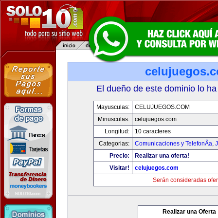
celujuegos.
El dueño de este dominio lo ha
Mayusculas:
CELUJUEGOS.COM
Minusculas:
celujuegos.com
Longitud:
10 caracteres
Categorias:
Comunicaciones y TelefonÃ­a
,
J
Precio:
Realizar una oferta!
Visitar!
celujuegos.com
Serán consideradas ofer
Realizar una Oferta