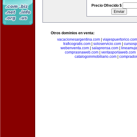
Precio Ofrecido $
Otros dominios en venta:
vacacionesargentina.com
|
viajespuertorico.co
traficogratis.com
|
soloservicio.com
|
cursosp
webenventa.com
|
salaprensa.com
|
lineamuj
comprasnaweb.com
|
ventasporlaweb.com
catalogoinmobiliario.com
|
comprador