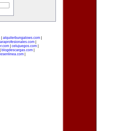
m
|
alquilerbungalows.com
|
araprofesionales.com
|
er.com
|
celujuegos.com
|
|
blogdescargas.com
|
esenlinea.com
|