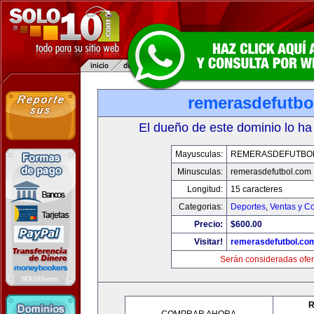
remerasdefutbo
El dueño de este dominio lo ha
Mayusculas:
REMERASDEFUTBO
Minusculas:
remerasdefutbol.com
Longitud:
15 caracteres
Categorias:
Deportes
,
Ventas y Co
Precio:
$600.00
Visitar!
remerasdefutbol.co
Serán consideradas ofer
R