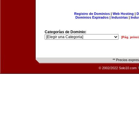
Registro de Dominios
|
Web Hosting
|
D
Dominios Expirados
|
Industrias
|
Indu
Categorías de Dominio:
[Pág. princi
** Precios expre
© 2002/2022 Solo10.com