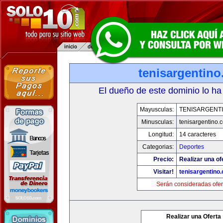
tenisargentin
El dueño de este dominio lo ha
Mayusculas:
TENISARGENT
Minusculas:
tenisargentino.
Longitud:
14 caracteres
Categorias:
Deportes
Precio:
Realizar una of
Visitar!
tenisargentino
Serán consideradas ofer
Realizar una Oferta