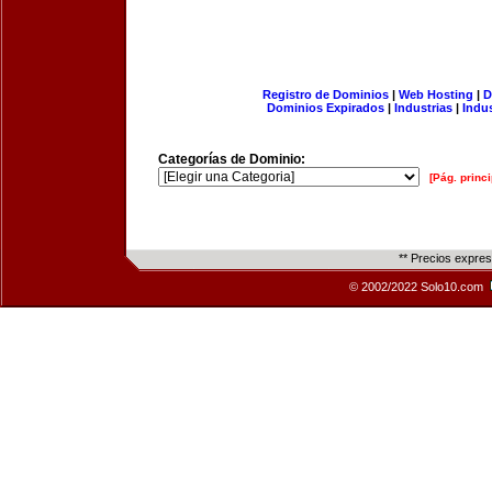
Registro de Dominios
|
Web Hosting
|
D
Dominios Expirados
|
Industrias
|
Indu
Categorías de Dominio:
[Pág. princi
** Precios expre
© 2002/2022 Solo10.com