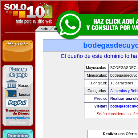
bodegasdecuy
El dueño de este dominio lo ha
Mayusculas:
BODEGASDEC
Minusculas:
bodegasdecuyo
Longitud:
13 caracteres
Categorias:
Alimentos y Beb
Precio:
Realizar una ofe
Visitar!
bodegasdecuy
Serán consideradas ofer
Realizar una Oferta