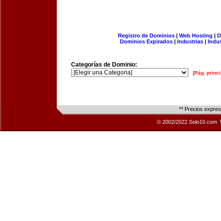
Registro de Dominios
|
Web Hosting
|
D
Dominios Expirados
|
Industrias
|
Indu
Categorías de Dominio:
[Pág. princi
** Precios expre
© 2002/2022 Solo10.com