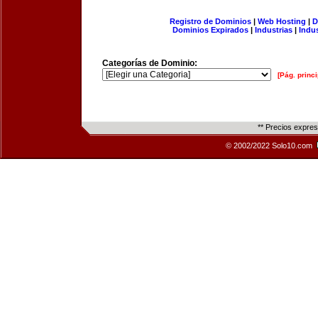
Registro de Dominios
|
Web Hosting
|
D
Dominios Expirados
|
Industrias
|
Indu
Categorías de Dominio:
[Pág. princi
** Precios expre
© 2002/2022 Solo10.com