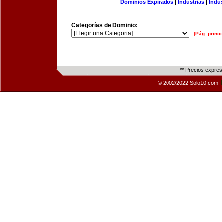
Dominios Expirados
|
Industrias
|
Indu
Categorías de Dominio:
[Pág. princi
** Precios expre
© 2002/2022 Solo10.com