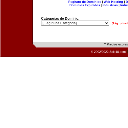
Registro de Dominios
|
Web Hosting
|
D
Dominios Expirados
|
Industrias
|
Indu
Categorías de Dominio:
[Pág. princi
** Precios expre
© 2002/2022 Solo10.com