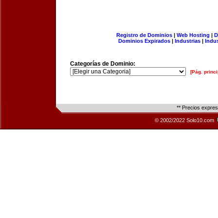
Registro de Dominios
|
Web Hosting
|
D
Dominios Expirados
|
Industrias
|
Indu
Categorías de Dominio:
[Pág. princi
** Precios expre
© 2002/2022 Solo10.com