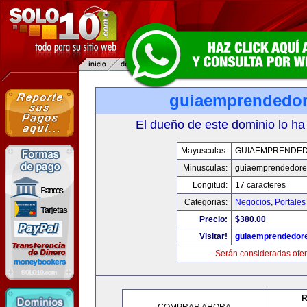
guiaemprendedo
El dueño de este dominio lo ha
Mayusculas:
GUIAEMPRENDE
Minusculas:
guiaemprendedore
Longitud:
17 caracteres
Categorias:
Negocios
,
Portales
Precio:
$380.00
Visitar!
guiaemprendedor
Serán consideradas ofer
R